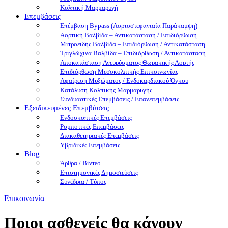
Κολπική Μαρμαρυγή
Επεμβάσεις
Επέμβαση Bypass (Αορτοστεφανιαία Παράκαμψη)
Αορτική Βαλβίδα – Αντικατάσταση / Επιδιόρθωση
Μιτροειδής Βαλβίδα – Επιδιόρθωση / Αντικατάσταση
Τριγλώχινα Βαλβίδα – Επιδιόρθωση / Αντικατάσταση
Αποκατάσταση Ανευρύσματος Θωρακικής Αορτής
Επιδιόρθωση Μεσοκολπικής Επικοινωνίας
Αφαίρεση Μυξώματος / Ενδοκαρδιακού Όγκου
Κατάλυση Κολπικής Μαρμαρυγής
Συνδυαστικές Eπεμβάσεις / Επανεπεμβάσεις
Εξειδικευμένες Επεμβάσεις
Ενδοσκοπικές Επεμβάσεις
Ρομποτικές Επεμβάσεις
Διακαθετηριακές Επεμβάσεις
Υβριδικές Επεμβάσεις
Blog
Άρθρα / Βίντεο
Επιστημονικές Δημοσιεύσεις
Συνέδρια / Τύπος
Επικοινωνία
Ποιοι ασθενείς θα κάνουν