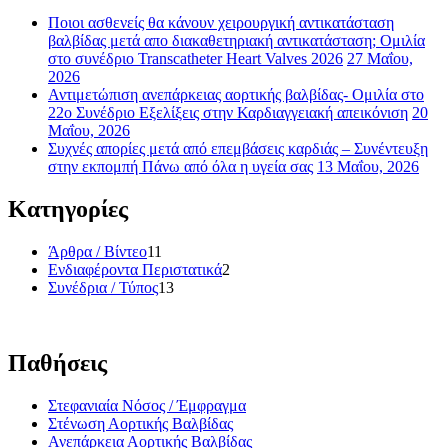
Ποιοι ασθενείς θα κάνουν χειρουργική αντικατάσταση
βαλβίδας μετά απο διακαθετηριακή αντικατάσταση; Ομιλία
στο συνέδριο Transcatheter Heart Valves 2026
27 Μαΐου,
2026
Αντιμετώπιση ανεπάρκειας αορτικής βαλβίδας- Ομιλία στο
22ο Συνέδριο Εξελίξεις στην Καρδιαγγειακή απεικόνιση
20
Μαΐου, 2026
Συχνές απορίες μετά από επεμβάσεις καρδιάς – Συνέντευξη
στην εκπομπή Πάνω από όλα η υγεία σας
13 Μαΐου, 2026
Κατηγορίες
Άρθρα / Βίντεο
11
Ενδιαφέροντα Περιστατικά
2
Συνέδρια / Τύπος
13
Παθήσεις
Στεφανιαία Νόσος / Έμφραγμα
Στένωση Αορτικής Βαλβίδας
Ανεπάρκεια Αορτικής Βαλβίδας