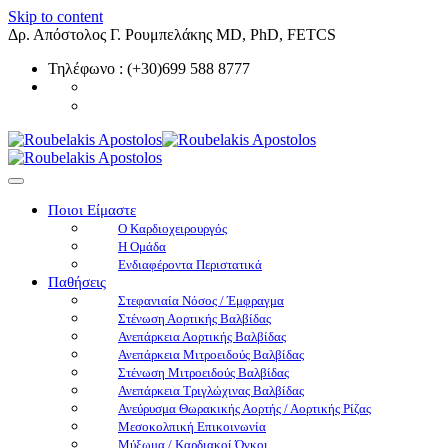
Skip to content
Δρ. Απόστολος Γ. Ρουμπελάκης MD, PhD, FETCS
Τηλέφωνο : (+30)699 588 8777
Ποιοι Είμαστε
O Καρδιοχειρουργός
Η Ομάδα
Ενδιαφέροντα Περιστατικά
Παθήσεις
Στεφανιαία Νόσος / Έμφραγμα
Στένωση Αορτικής Βαλβίδας
Ανεπάρκεια Αορτικής Βαλβίδας
Ανεπάρκεια Μιτροειδούς Βαλβίδας
Στένωση Μιτροειδούς Βαλβίδας
Ανεπάρκεια Τριγλώχινας Βαλβίδας
Ανεύρυσμα Θωρακικής Αορτής / Αορτικής Ρίζας
Μεσοκολπική Επικοινωνία
Μύξωμα / Καρδιακοί Όγκοι