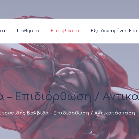
στε
Παθήσεις
Επεμβάσεις
Εξειδικευμένες Επ
α – Επιδιόρθωση / Αντι
ιτροειδής Βαλβίδα – Επιδιόρθωση / Αντικατάσταση