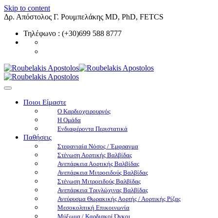
Skip to content
Δρ. Απόστολος Γ. Ρουμπελάκης MD, PhD, FETCS
Τηλέφωνο : (+30)699 588 8777
Ποιοι Είμαστε
O Καρδιοχειρουργός
Η Ομάδα
Ενδιαφέροντα Περιστατικά
Παθήσεις
Στεφανιαία Νόσος / Έμφραγμα
Στένωση Αορτικής Βαλβίδας
Ανεπάρκεια Αορτικής Βαλβίδας
Ανεπάρκεια Μιτροειδούς Βαλβίδας
Στένωση Μιτροειδούς Βαλβίδας
Ανεπάρκεια Τριγλώχινας Βαλβίδας
Ανεύρυσμα Θωρακικής Αορτής / Αορτικής Ρίζας
Μεσοκολπική Επικοινωνία
Μύξωμα / Καρδιακοί Όγκοι