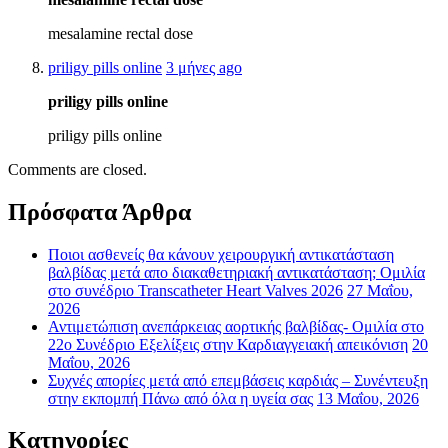
mesalamine rectal dose
priligy pills online
3 μήνες ago
priligy pills online
priligy pills online
Comments are closed.
Πρόσφατα Άρθρα
Ποιοι ασθενείς θα κάνουν χειρουργική αντικατάσταση
βαλβίδας μετά απο διακαθετηριακή αντικατάσταση; Ομιλία
στο συνέδριο Transcatheter Heart Valves 2026
27 Μαΐου,
2026
Αντιμετώπιση ανεπάρκειας αορτικής βαλβίδας- Ομιλία στο
22ο Συνέδριο Εξελίξεις στην Καρδιαγγειακή απεικόνιση
20
Μαΐου, 2026
Συχνές απορίες μετά από επεμβάσεις καρδιάς – Συνέντευξη
στην εκπομπή Πάνω από όλα η υγεία σας
13 Μαΐου, 2026
Κατηγορίες