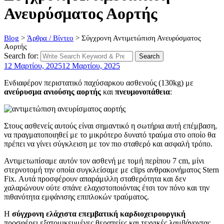
Ανευρύσματος Αορτής
Blog
>
Άρθρα / Βίντεο
>
Σύγχρονη Αντιμετώπιση Ανευρύσματος
Αορτής
Search for:
Search
12 Μαρτίου, 2025
12 Μαρτίου, 2025
Ενδιαφέρον περιστατικό παχύσαρκου ασθενούς (130kg) με
ανεύρυσμα ανιούσης αορτής
και
πνευμονοπάθεια
:
Στους ασθενείς αυτούς είναι σημαντικό η σωτήρια αυτή επέμβαση,
να πραγματοποιηθεί με το μικρότερο δυνατό τραύμα στο οποίο θα
πρέπει να γίνει σύγκλειση με τον πιο σταθερό και ασφαλή τρόπο.
Αντιμετωπίσαμε αυτόν τον ασθενή με τομή περίπου 7 cm, μίνι
στερνοτομή την οποία συγκλείσαμε με clips ανθρακονήματος Stern
Fix. Αυτά προσφέρουν απαράμιλλη σταθερότητα και δεν
χαλαρώνουν ούτε σπάνε ελαχιστοποιόντας έτσι τον πόνο και την
πιθανότητα εμφάνισης επιπλοκών τραύματος.
Η
σύγχρονη ελάχιστα επεμβατική καρδιοχειρουργική
προσφέρει εξατομικευμένες θεραπείες και τεχνικές λαμβάνοντας