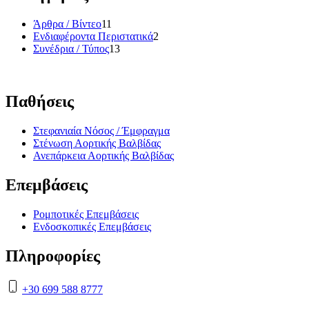
Άρθρα / Βίντεο
11
Ενδιαφέροντα Περιστατικά
2
Συνέδρια / Τύπος
13
Παθήσεις
Στεφανιαία Νόσος / Έμφραγμα
Στένωση Αορτικής Βαλβίδας
Ανεπάρκεια Αορτικής Βαλβίδας
Επεμβάσεις
Ρομποτικές Επεμβάσεις
Ενδοσκοπικές Επεμβάσεις
Πληροφορίες
+30 699 588 8777