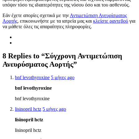
υπόψιν τόσο τις ιδιαιτερότητες της νόσου όσο και του ασθενούς.
Εάν έχετε απορίες σχετικά με την
Αντιμετώπιση Ανευρίσματος
Αορτής
, επικοινωνήστε με τα ιατρεία μας και
κλείστε ραντεβού
για
να μάθετε όλες τις απαραίτητες πληροφορίες.
8 Replies to “Σύγχρονη Αντιμετώπιση
Ανευρύσματος Αορτής”
bnf levothyroxine
5 μήνες ago
bnf levothyroxine
bnf levothyroxine
lisinopril hctz
5 μήνες ago
lisinopril hctz
lisinopril hctz