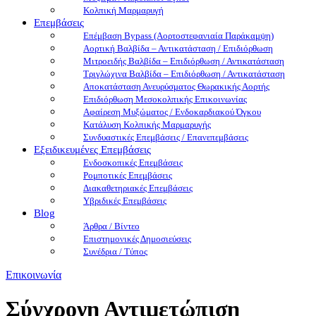
Κολπική Μαρμαρυγή
Επεμβάσεις
Επέμβαση Bypass (Αορτοστεφανιαία Παράκαμψη)
Αορτική Βαλβίδα – Αντικατάσταση / Επιδιόρθωση
Μιτροειδής Βαλβίδα – Επιδιόρθωση / Αντικατάσταση
Τριγλώχινα Βαλβίδα – Επιδιόρθωση / Αντικατάσταση
Αποκατάσταση Ανευρύσματος Θωρακικής Αορτής
Επιδιόρθωση Μεσοκολπικής Επικοινωνίας
Αφαίρεση Μυξώματος / Ενδοκαρδιακού Όγκου
Κατάλυση Κολπικής Μαρμαρυγής
Συνδυαστικές Eπεμβάσεις / Επανεπεμβάσεις
Εξειδικευμένες Επεμβάσεις
Ενδοσκοπικές Επεμβάσεις
Ρομποτικές Επεμβάσεις
Διακαθετηριακές Επεμβάσεις
Υβριδικές Επεμβάσεις
Blog
Άρθρα / Βίντεο
Επιστημονικές Δημοσιεύσεις
Συνέδρια / Τύπος
Επικοινωνία
Σύγχρονη Αντιμετώπιση